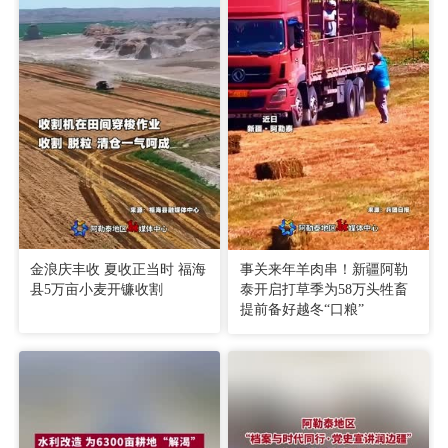
金浪庆丰收 夏收正当时 福海
事关来年羊肉串！新疆阿勒
县5万亩小麦开镰收割
泰开启打草季为58万头牲畜
提前备好越冬“口粮”