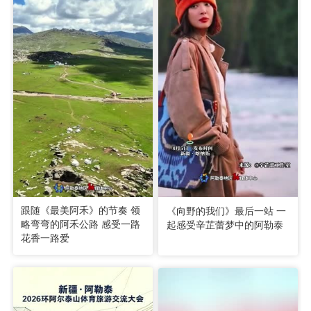
跟随《最美阿禾》的节奏 领
《向野的我们》最后一站 一
略弯弯的阿禾公路 感受一路
起感受辛芷蕾梦中的阿勒泰
花香一路爱