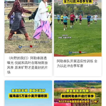
《向野的我们》阿勒泰路透
阿勒泰队开展适应性训练 全
曝光 倪妮和高叶在喀纳斯放
力以赴冲击季军赛
风筝 原来旷野才是最好的片
场