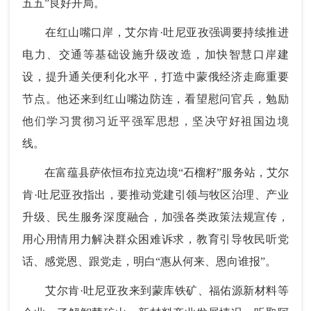
五五”良好开局。
在红山嘴口岸，艾尔肯·吐尼亚孜强调要持续推进
电力、交通等基础设施升级改造，加快智慧口岸建
设，提升通关便利化水平，打造中蒙俄经济走廊重要
节点。他还来到红山嘴边防连，看望慰问官兵，勉励
他们学习贯彻习近平强军思想，坚决守好祖国边境
线。
在富蕴县萨依恒布拉克边境“石榴籽”服务站，艾尔
肯·吐尼亚孜指出，要推动党建引领与牧区治理、产业
升级、民生服务深度融合，加强各类政策法规宣传，
用心用情用力解决群众困难诉求，教育引导牧民听党
话、感党恩、跟党走，明白“惠从何来、恩向谁报”。
艾尔肯·吐尼亚孜来到蒙库铁矿、福佑源新材料等