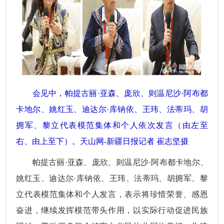
会见中，帕提古丽·亚森、庞欣、则温尼沙·阿布都
卡地尔、姚红玉、迪达尔·库钠依、王玮、法蒂玛、胡
拥军、黎立代表模范集体和个人依次发言（由左至
右、由上至下）。天山网-新疆日报记者 崔志坚摄
帕提古丽·亚森、庞欣、则温尼沙·阿布都卡地尔、
姚红玉、迪达尔·库钠依、王玮、法蒂玛、胡拥军、黎
立代表模范集体和个人发言，表示将珍惜荣誉、感恩
奋进，继续发挥模范带头作用，以实际行动促进民族