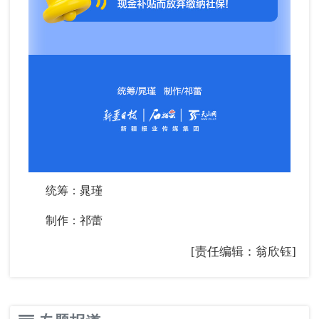
统筹：晁瑾
制作：祁蕾
[责任编辑：翁欣钰]