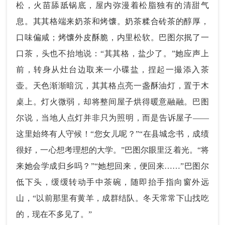
松，火苗舔舐锅底，屋内弥漫着松脂独有的清甜气
息。其其格端来奶茶和烤馕。奶茶糅合砖茶的醇厚，
口味偏咸；烤馕外皮酥脆，内里松软。巴图尔抿了一
口茶，头也不抬地说：“其其格，盐少了。”她应声上
前，转身从灶台边取来一小碟盐，捏起一撮添入茶
壶。天色渐渐暗沉，其其格点亮一盏酥油灯，置于木
桌上。灯火微弱，却将整间屋子烘得暖意融融。巴图
尔说，当地人点灯并非只为照明，而是告诉屋子——
这里始终有人守候！“您女儿呢？”“在县城念书，成绩
很好，一心想考理想的大学。”巴图尔眼里泛着光。“将
来她会学成归乡吗？”“她想回来，便回来……”巴图尔
低下头，缓缓转动手中茶碗，随即抬手指向窗外远
山，“以前那里有黄羊，成群结队。冬天常常下山找吃
的，现在不多见了。”