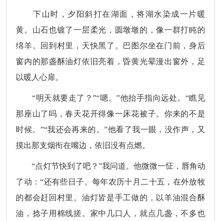
下山时，夕阳斜打在湖面，将湖水染成一片暖
黄。山石也镀了一层柔光，圆墩墩的，像一群打盹的
绵羊。回到村里，天快黑了。巴图尔坐在门前，身后
窗内的那盏酥油灯依旧亮着，昏黄光晕漫出窗外，足
以暖人心扉。
“明天就要走了？”“嗯。”他抬手指向远处。“瞧见
那座山了吗，春天花开得像一床花被子。你来的不是
时候。”“我还会再来的。”他看了我一眼，没作声，又
摸出那支烟衔在嘴边，依旧没有点燃。
“点灯节快到了吧？”我问道。他微微一怔，唇角动
了动：“还有些日子。每年农历十月二十五，在外放牧
的都会赶回村里。油灯皆是手工做的，以羊油混合酥
油，捻子用棉线搓。家中几口人，就点几盏，不多也