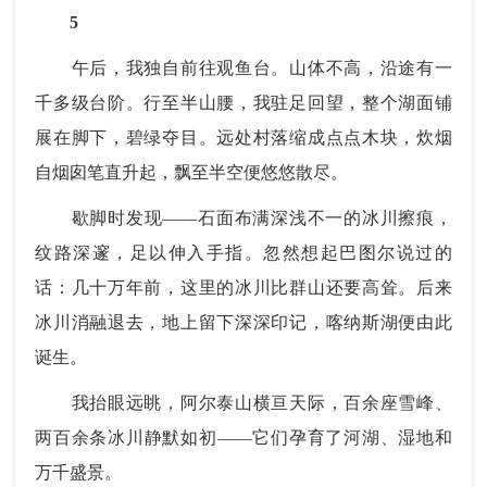
5
午后，我独自前往观鱼台。山体不高，沿途有一
千多级台阶。行至半山腰，我驻足回望，整个湖面铺
展在脚下，碧绿夺目。远处村落缩成点点木块，炊烟
自烟囱笔直升起，飘至半空便悠悠散尽。
歇脚时发现——石面布满深浅不一的冰川擦痕，
纹路深邃，足以伸入手指。忽然想起巴图尔说过的
话：几十万年前，这里的冰川比群山还要高耸。后来
冰川消融退去，地上留下深深印记，喀纳斯湖便由此
诞生。
我抬眼远眺，阿尔泰山横亘天际，百余座雪峰、
两百余条冰川静默如初——它们孕育了河湖、湿地和
万千盛景。