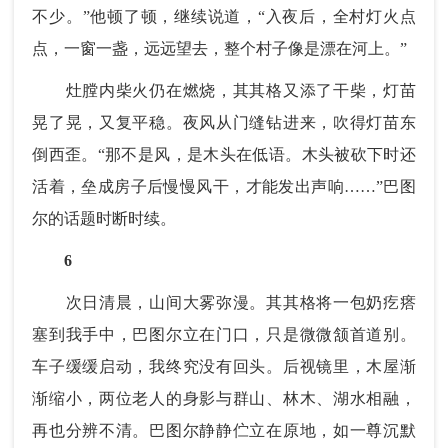
不少。”他顿了顿，继续说道，“入夜后，全村灯火点
点，一窗一盏，远远望去，整个村子像是漂在河上。”
灶膛内柴火仍在燃烧，其其格又添了干柴，灯苗
晃了晃，又复平稳。夜风从门缝钻进来，吹得灯苗东
倒西歪。“那不是风，是木头在低语。木头被砍下时还
活着，垒成房子后慢慢风干，才能发出声响……”巴图
尔的话题时断时续。
6
次日清晨，山间大雾弥漫。其其格将一包奶疙瘩
塞到我手中，巴图尔立在门口，只是微微颔首道别。
车子缓缓启动，我终究没有回头。后视镜里，木屋渐
渐缩小，两位老人的身影与群山、林木、湖水相融，
再也分辨不清。巴图尔静静伫立在原地，如一尊沉默