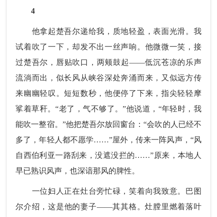
4
他拿起楚吾尔递给我，质地轻盈，表面光滑。我
试着吹了一下，却发不出一丝声响。他微微一笑，接
过楚吾尔，唇贴吹口，两颊鼓起——低沉苍凉的乐声
流淌而出，似长风从峡谷深处奔涌而来，又似远方传
来幽幽轻叹。短短数秒，他便停了下来，指尖轻轻摩
挲着草秆。“老了，气不够了。”他说道，“年轻时，我
能吹一整宿。”他把楚吾尔放回窗台：“会吹的人已经不
多了，年轻人都不愿学……”屋外，传来一阵风声，“风
自西伯利亚一路刮来，没遮没拦的……”原来，本地人
早已熟识风声，也深谙那风的脾性。
一位妇人正在灶台旁忙碌，笑着向我致意。巴图
尔介绍，这是他的妻子——其其格。灶膛里燃着落叶