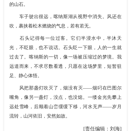
的山石。
车子驶出很远，喀纳斯湖从视野中消失。风还在
吹，裹挟着松木燃烧的气息，若有若无。
石头记得每一位过客。它们半浸水中，半沐天
光，不眨眼，也不说话。石头眨一下眼，人的一生就
过去了。喀纳斯的一切，像一场被压缩过的梦境。我
远道而来，不求尽数看透，只愿在这场梦里，短暂驻
足、静心体悟。
风把那盏灯吹灭了，烟没有灭——烟叼在巴图尔
嘴角，像另一盏灯，没点，也没熄。一缕金光先攀上
远处雪峰，后顺着山峦缓缓下移，河水无声——岁月
流转，山河依旧，安然如故。
[责任编辑：刘海]