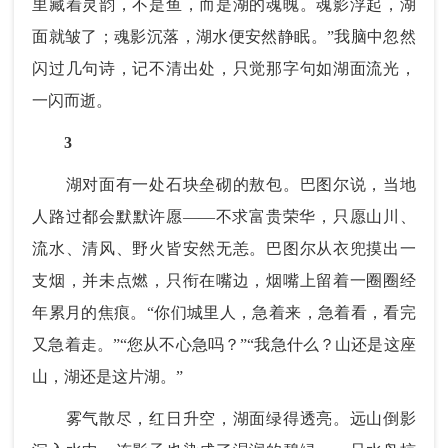
里藏着灵韵，不是鱼，而是湖的魂魄。魂影浮起，湖
面就皱了；魂影沉落，湖水便安然静眠。”我脑中忽然
闪过几句诗，记不清出处，只觉那字句如湖面流光，
一闪而逝。
3
湖对面有一处石块垒砌的敖包。巴图尔说，当地
人路过都会默默许愿——不求富贵荣华，只愿山川、
流水、清风、野火皆安然无恙。巴图尔从衣兜摸出一
支烟，并未点燃，只衔在嘴边，烟嘴上留着一圈圈经
年累月的焦痕。“你们城里人，急着来，急着看，看完
又急着走。”“您从不心急吗？”“我急什么？山还是这座
山，湖还是这片湖。”
雾气散尽，红日升空，湖面绿得透亮。远山倒影