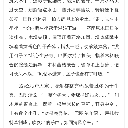
沉入水中，连影子也染成了湿润的碧绿。一只水鸟掠
过长空，翅膀轻点水面，漾开细碎波纹，转瞬便平复
如初。巴图尔起身，拍去裤脚上的尘土。“走，去村里
坐坐。”哈纳斯村坐落于湖泊下游，一座座原木民居依
次排布，木墙尖顶，屋顶压着石块加固。墙体缝隙中
填塞着黄褐色的干苔藓，指尖一碰，便簌簌掉落。“没
用钉子？”我心生好奇。巴图尔摇了摇头，指着木料咬
合的接缝处解释：木料凿槽嵌合，缝隙填上苔藓，便
可长久不腐。“风钻不进来，屋子也像有了呼吸。”
途经几户人家，墙角都整齐码放着过冬的干牛
粪。巴图尔说：“一整个冬天，要烧掉好几垛……”一间
木屋的窗台上，摆着一根半米长的草秆，秆身中空，
上有数个小孔。“这是楚吾尔。”巴图尔介绍，“用扎拉
特草制成，吹奏出的乐声，如同清风穿林。”