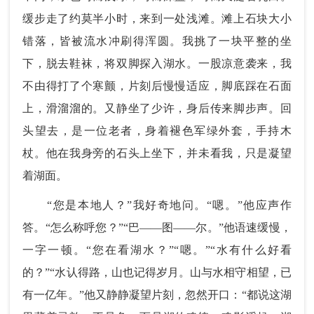
缓步走了约莫半小时，来到一处浅滩。滩上石块大小
错落，皆被流水冲刷得浑圆。我挑了一块平整的坐
下，脱去鞋袜，将双脚探入湖水。一股凉意袭来，我
不由得打了个寒颤，片刻后慢慢适应，脚底踩在石面
上，滑溜溜的。又静坐了少许，身后传来脚步声。回
头望去，是一位老者，身着褪色军绿外套，手持木
杖。他在我身旁的石头上坐下，并未看我，只是凝望
着湖面。
“您是本地人？”我好奇地问。“嗯。”他应声作
答。“怎么称呼您？”“巴——图——尔。”他语速缓慢，
一字一顿。“您在看湖水？”“嗯。”“水有什么好看
的？”“水认得路，山也记得岁月。山与水相守相望，已
有一亿年。”他又静静凝望片刻，忽然开口：“都说这湖