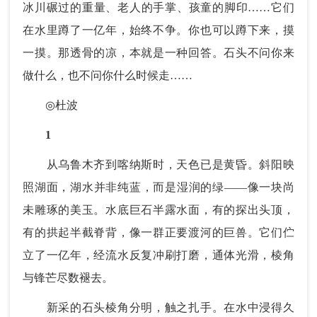
冰川碾过的重量、老人的手掌、孩童的脚印……它们
在水里蹲了一亿年，始终不争。你也可以蹲下来，摸
一摸。那透骨的凉，本就是一种回答。石头不问你来
做什么，也不问你什么时候走……
◎
杜波
1
从乌鲁木齐到喀纳斯时，天色已是黄昏。斜阳映
照湖面，湖水并非纯蓝，而是湿润的绿——像一块尚
未雕琢的美玉。水底巨石半露水面，有的探出头顶，
有的拱起半截脊背，像一群正要渡河的巨兽。它们伫
立了一亿年，经流水反复冲刷打磨，通体光滑，棱角
与锋芒尽数褪去。
新采的石头棱角分明，触之扎手。在水中浸得久