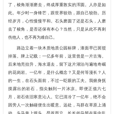
了，棱角渐渐磨去，终成厚重敦实的浑圆。人亦是如
此。年少时一身锋芒，跟世界较劲，跟自己较劲。历
经岁月，心性慢慢平和。石头磨圆了还是石头，人磨
去了棱角，是否还保有本心？当然，只是从此不再刺
伤他人，也不再为难自己。
路边立着一块木质地质公园标牌，漆面早已斑驳
掉落。牌上记载：一亿多年前，这里曾是一片古海。
后来地壳抬升，海水退去，留下这片湖泊与遍地奇崛
的花岗岩。一亿年，是什么概念？又是何等漫长？人
的一生，在石头面前，不过一眨眼的工夫。我俯身抚
摸露出的岩石，指尖触到一片冰凉。即便正值六七
月，岩石依旧寒意沁人。它已清冷了一亿年，绝不会
因旁人一次触碰便生出暖意。远处，马群在草原上涌
动。头马奔上塬头，昂首而立，长长的马鬃在风中乱