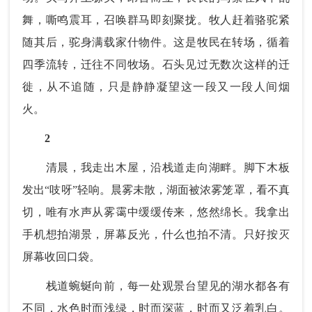
舞，嘶鸣震耳，召唤群马即刻聚拢。牧人赶着骆驼紧
随其后，驼身满载家什物件。这是牧民在转场，循着
四季流转，迁往不同牧场。石头见过无数次这样的迁
徙，从不追随，只是静静凝望这一段又一段人间烟
火。
2
清晨，我走出木屋，沿栈道走向湖畔。脚下木板
发出“吱呀”轻响。晨雾未散，湖面被浓雾笼罩，看不真
切，唯有水声从雾霭中缓缓传来，悠然绵长。我拿出
手机想拍湖景，屏幕反光，什么也拍不清。只好按灭
屏幕收回口袋。
栈道蜿蜒向前，每一处观景台望见的湖水都各有
不同，水色时而浅绿，时而深蓝，时而又泛着乳白。