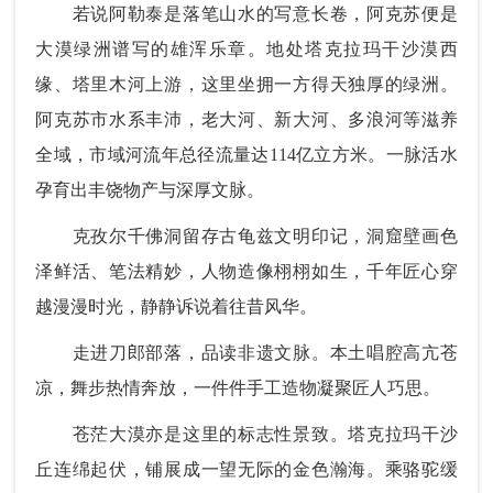
若说阿勒泰是落笔山水的写意长卷，阿克苏便是
大漠绿洲谱写的雄浑乐章。地处塔克拉玛干沙漠西
缘、塔里木河上游，这里坐拥一方得天独厚的绿洲。
阿克苏市水系丰沛，老大河、新大河、多浪河等滋养
全域，市域河流年总径流量达114亿立方米。一脉活水
孕育出丰饶物产与深厚文脉。
克孜尔千佛洞留存古龟兹文明印记，洞窟壁画色
泽鲜活、笔法精妙，人物造像栩栩如生，千年匠心穿
越漫漫时光，静静诉说着往昔风华。
走进刀郎部落，品读非遗文脉。本土唱腔高亢苍
凉，舞步热情奔放，一件件手工造物凝聚匠人巧思。
苍茫大漠亦是这里的标志性景致。塔克拉玛干沙
丘连绵起伏，铺展成一望无际的金色瀚海。乘骆驼缓