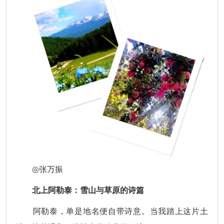
◎
张万振
北上阿勒泰：雪山与草原的诗篇
阿勒泰，单是地名便自带诗意。当我踏上这片土