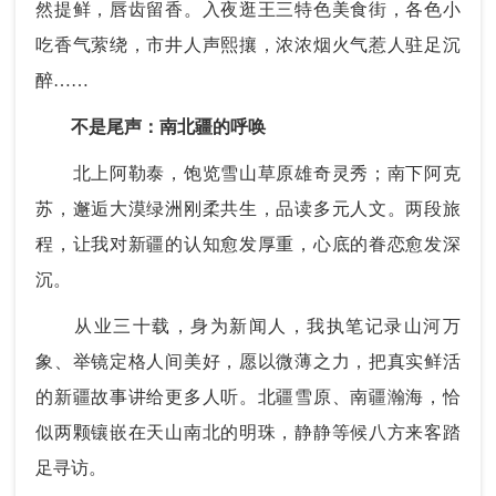
然提鲜，唇齿留香。入夜逛王三特色美食街，各色小
吃香气萦绕，市井人声熙攘，浓浓烟火气惹人驻足沉
醉……
不是尾声：南北疆的呼唤
北上阿勒泰，饱览雪山草原雄奇灵秀；南下阿克
苏，邂逅大漠绿洲刚柔共生，品读多元人文。两段旅
程，让我对新疆的认知愈发厚重，心底的眷恋愈发深
沉。
从业三十载，身为新闻人，我执笔记录山河万
象、举镜定格人间美好，愿以微薄之力，把真实鲜活
的新疆故事讲给更多人听。北疆雪原、南疆瀚海，恰
似两颗镶嵌在天山南北的明珠，静静等候八方来客踏
足寻访。