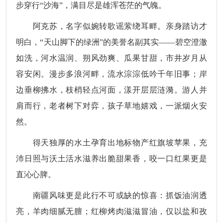
步穿行“沙海”，满目尽是雄浑苍茫的气魄。
阿克苏，名字似婉转歌谣萦绕耳畔。亲身踏访才
明白，“天山脚下的绿洲”的美誉名副其实——碧空澄澈
如洗，河水温润、朔风劲爽、瓜果甘甜，市井岁月从
容安闲。漫步多浪河畔，流水淙淙低吟千年旧事；岸
边垂柳拂水，枝梢轻点河面，漾开层层涟漪。游人并
肩而行，老者树下对弈，孩子草地嬉戏，一派烟火安
然。
得天独厚的水土孕育出地标物产红旗坡苹果，充
沛日照与沃土活水滋养出脆甜果香，咬一口红果更是
直沁心脾。
南疆风味更是此行不可或缺的惊喜：抓饭油润透
亮，羊肉细腻无膻；红柳烤肉滋滋冒油，仅以盐和孜