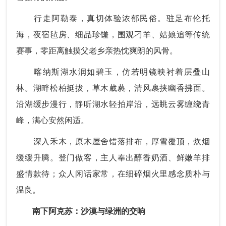
行走阿勒泰，真切体验浓郁民俗。驻足布伦托
海，夜宿毡房、细品珍馐，围观刁羊、姑娘追等传统
赛事，零距离触摸父老乡亲热忱爽朗的风骨。
喀纳斯湖水润如碧玉，仿若明镜映衬着层叠山
林。湖畔松柏挺拔，草木葳蕤，清风裹挟幽香拂面。
沿湖缓步漫行，静听湖水轻拍岸沿，远眺云雾缠绕青
峰，满心安然闲适。
深入禾木，原木屋舍错落排布，厚雪覆顶，炊烟
缓缓升腾。登门做客，主人奉出醇香奶酒、鲜嫩羊排
盛情款待；众人闲话家常，在细碎烟火里感念质朴与
温良。
南下阿克苏：沙漠与绿洲的交响