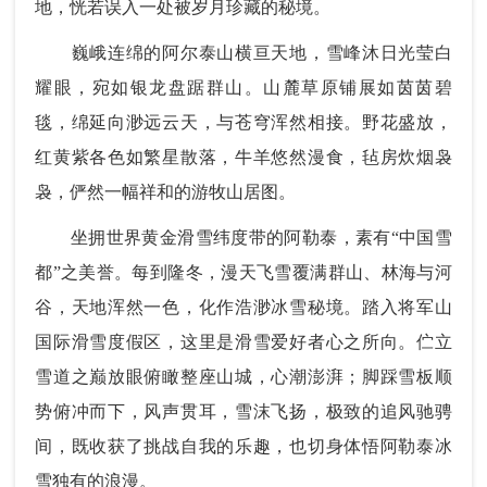
地，恍若误入一处被岁月珍藏的秘境。
巍峨连绵的阿尔泰山横亘天地，雪峰沐日光莹白
耀眼，宛如银龙盘踞群山。山麓草原铺展如茵茵碧
毯，绵延向渺远云天，与苍穹浑然相接。野花盛放，
红黄紫各色如繁星散落，牛羊悠然漫食，毡房炊烟袅
袅，俨然一幅祥和的游牧山居图。
坐拥世界黄金滑雪纬度带的阿勒泰，素有“中国雪
都”之美誉。每到隆冬，漫天飞雪覆满群山、林海与河
谷，天地浑然一色，化作浩渺冰雪秘境。踏入将军山
国际滑雪度假区，这里是滑雪爱好者心之所向。伫立
雪道之巅放眼俯瞰整座山城，心潮澎湃；脚踩雪板顺
势俯冲而下，风声贯耳，雪沫飞扬，极致的追风驰骋
间，既收获了挑战自我的乐趣，也切身体悟阿勒泰冰
雪独有的浪漫。