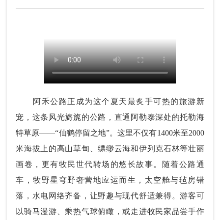
阿禾公路正成为这个夏天最炙手可热的旅游新
宠，这条风光旖旎的公路，直通阿勒泰深处的托勒海
特草原——“仙鹤停留之地”。这里不仅有1400米至2000
米海拔上的高山草甸、缥缈云海和伊列克石林等壮丽
画卷，更有牧民世代转场的悠长故事。随着公路通
车，牧野星穹野奢营地应运而生，太空舱与毡房错
落，水电网络齐备，让野趣与现代舒适兼得。游客可
以骑马漫游、乘热气球俯瞰，或走进牧民家品尝手作