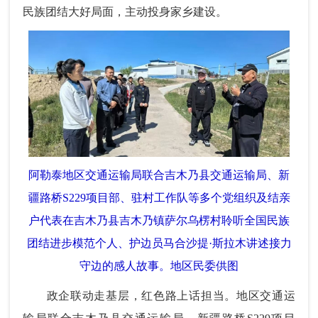
民族团结大好局面，主动投身家乡建设。
阿勒泰地区交通运输局联合吉木乃县交通运输局、新
疆路桥S229项目部、驻村工作队等多个党组织及结亲
户代表在吉木乃县吉木乃镇萨尔乌楞村聆听全国民族
团结进步模范个人、护边员马合沙提·斯拉木讲述接力
守边的感人故事。地区民委供图
政企联动走基层，红色路上话担当。地区交通运