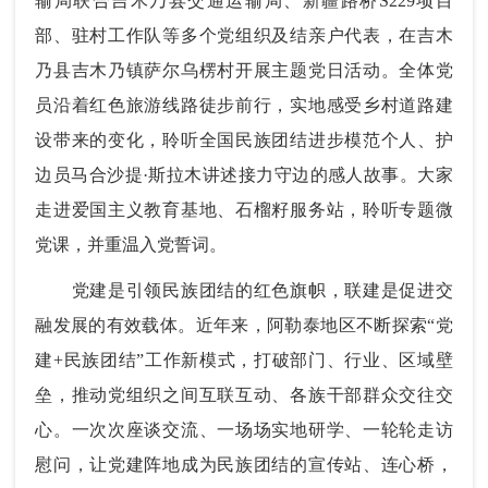
输局联合吉木乃县交通运输局、新疆路桥S229项目
部、驻村工作队等多个党组织及结亲户代表，在吉木
乃县吉木乃镇萨尔乌楞村开展主题党日活动。全体党
员沿着红色旅游线路徒步前行，实地感受乡村道路建
设带来的变化，聆听全国民族团结进步模范个人、护
边员马合沙提·斯拉木讲述接力守边的感人故事。大家
走进爱国主义教育基地、石榴籽服务站，聆听专题微
党课，并重温入党誓词。
党建是引领民族团结的红色旗帜，联建是促进交
融发展的有效载体。近年来，阿勒泰地区不断探索“党
建+民族团结”工作新模式，打破部门、行业、区域壁
垒，推动党组织之间互联互动、各族干部群众交往交
心。一次次座谈交流、一场场实地研学、一轮轮走访
慰问，让党建阵地成为民族团结的宣传站、连心桥，