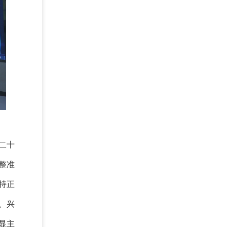
二十
整准
持正
、兴
显主