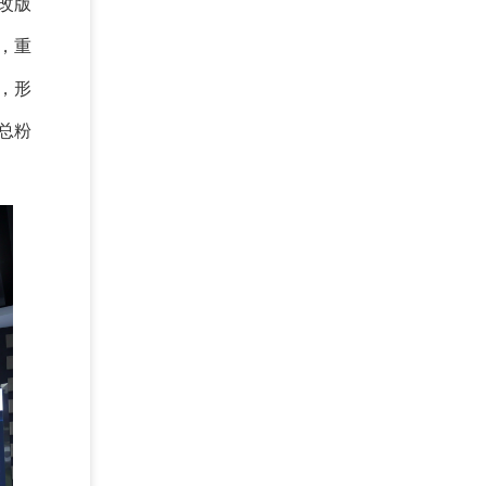
改版
，重
，形
总粉