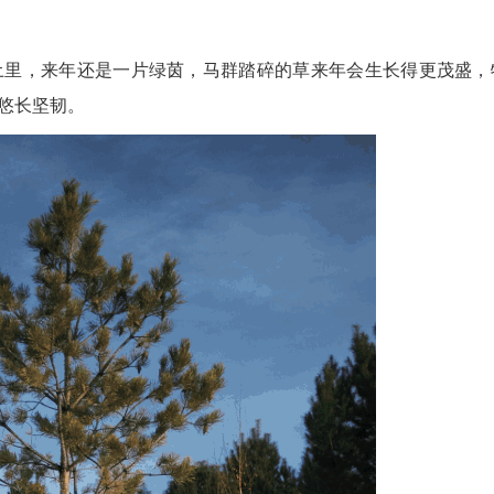
里，来年还是一片绿茵，马群踏碎的草来年会生长得更茂盛，
悠长坚韧。