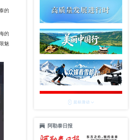
泰的
海的
限魅
阿勒泰日报