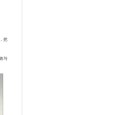
，把
效与