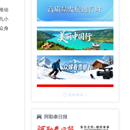
推动
九小
众身
阿勒泰日报