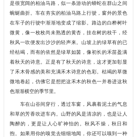
是很宽阔的柏油马路，似一条游动的蟒蛇在群山之间
蜿蜒曲折。车在夯实的柏油马路上行驶，窗外的景色
在车子的行驶中渐渐地变成了缩影。路边的白桦树叶
微黄，像一枚枚尚未熟透的黄杏，挂在树的枝干，经
秋风一吹便发出沙沙的轻声来。山坡上的绿草有的已
经枯竭，而有的依然是绿草如茵，像初长的禾苗盈满
着秋天的诗意。正是有了秋天的诗意，这才更加彰显
了禾木骨感的美和充满禾木诗意的色彩。枯竭的草微
微地卷起，仿佛它是想把这禾木的秋色一并卷进这秋
色渐渐横空的季节里。
车在山谷间穿行，透过车窗，风裹着泥土的气息
和草的芳香吹进车内。山野的风是清凉的，也是让人
陶醉的，更是让人心旷神怡的。秋风不燥，秋日和
煦。如果用你的嗅觉去细细地闻，你还可以嗅到一种