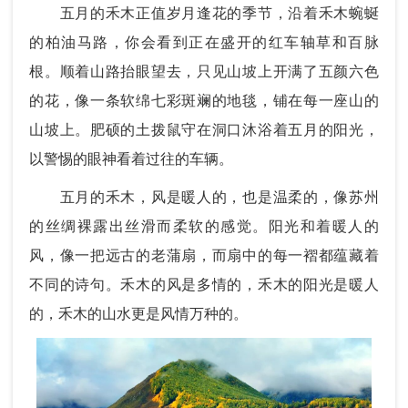
五月的禾木正值岁月逢花的季节，沿着禾木蜿蜒
的柏油马路，你会看到正在盛开的红车轴草和百脉
根。顺着山路抬眼望去，只见山坡上开满了五颜六色
的花，像一条软绵七彩斑斓的地毯，铺在每一座山的
山坡上。肥硕的土拨鼠守在洞口沐浴着五月的阳光，
以警惕的眼神看着过往的车辆。
五月的禾木，风是暖人的，也是温柔的，像苏州
的丝绸裸露出丝滑而柔软的感觉。阳光和着暖人的
风，像一把远古的老蒲扇，而扇中的每一褶都蕴藏着
不同的诗句。禾木的风是多情的，禾木的阳光是暖人
的，禾木的山水更是风情万种的。