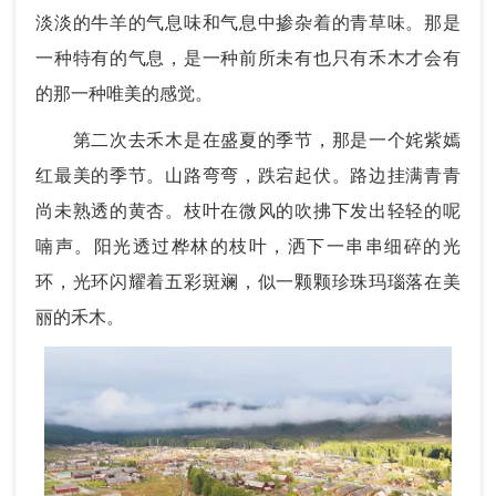
淡淡的牛羊的气息味和气息中掺杂着的青草味。那是
一种特有的气息，是一种前所未有也只有禾木才会有
的那一种唯美的感觉。
第二次去禾木是在盛夏的季节，那是一个姹紫嫣
红最美的季节。山路弯弯，跌宕起伏。路边挂满青青
尚未熟透的黄杏。枝叶在微风的吹拂下发出轻轻的呢
喃声。阳光透过桦林的枝叶，洒下一串串细碎的光
环，光环闪耀着五彩斑斓，似一颗颗珍珠玛瑙落在美
丽的禾木。