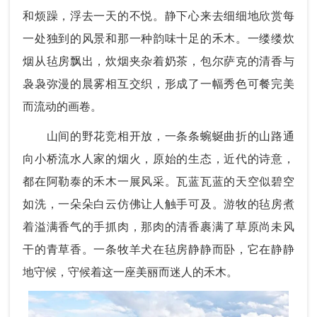
和烦躁，浮去一天的不悦。静下心来去细细地欣赏每
一处独到的风景和那一种韵味十足的禾木。一缕缕炊
烟从毡房飘出，炊烟夹杂着奶茶，包尔萨克的清香与
袅袅弥漫的晨雾相互交织，形成了一幅秀色可餐完美
而流动的画卷。
山间的野花竞相开放，一条条蜿蜒曲折的山路通
向小桥流水人家的烟火，原始的生态，近代的诗意，
都在阿勒泰的禾木一展风采。瓦蓝瓦蓝的天空似碧空
如洗，一朵朵白云仿佛让人触手可及。游牧的毡房煮
着溢满香气的手抓肉，那肉的清香裹满了草原尚未风
干的青草香。一条牧羊犬在毡房静静而卧，它在静静
地守候，守候着这一座美丽而迷人的禾木。