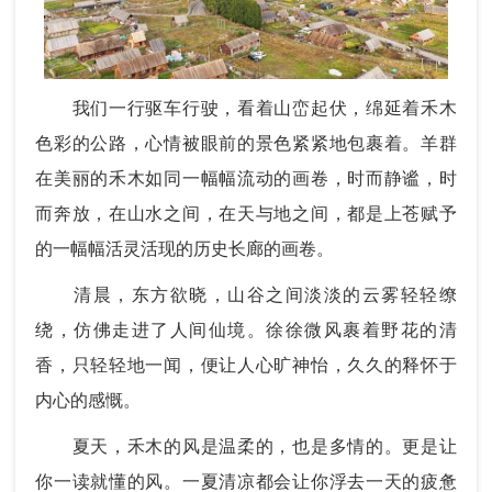
我们一行驱车行驶，看着山峦起伏，绵延着禾木
色彩的公路，心情被眼前的景色紧紧地包裹着。羊群
在美丽的禾木如同一幅幅流动的画卷，时而静谧，时
而奔放，在山水之间，在天与地之间，都是上苍赋予
的一幅幅活灵活现的历史长廊的画卷。
清晨，东方欲晓，山谷之间淡淡的云雾轻轻缭
绕，仿佛走进了人间仙境。徐徐微风裹着野花的清
香，只轻轻地一闻，便让人心旷神怡，久久的释怀于
内心的感慨。
夏天，禾木的风是温柔的，也是多情的。更是让
你一读就懂的风。一夏清凉都会让你浮去一天的疲惫