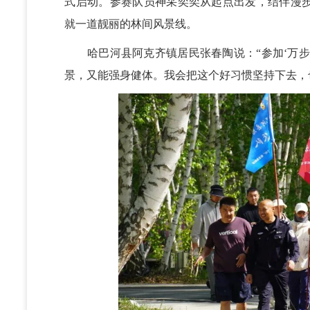
式启动。参赛队员神采奕奕从起点出发，结伴漫
就一道靓丽的林间风景线。
哈巴河县阿克齐镇居民张春陶说：“参加‘万步
景，又能强身健体。我会把这个好习惯坚持下去，