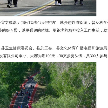
文成说：“我们举办‘万步有约’，就是想以赛促练，普及科学
万步的好习惯，以更强健的体魄、更饱满的精神投入工作生活，助
县卫生健康委员会、县总工会、县文化体育广播电视和旅游局
有限公司承办。大赛为期100天，30支参赛队伍，共300人参与