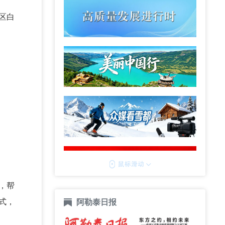
区白
，帮
式，
阿勒泰日报