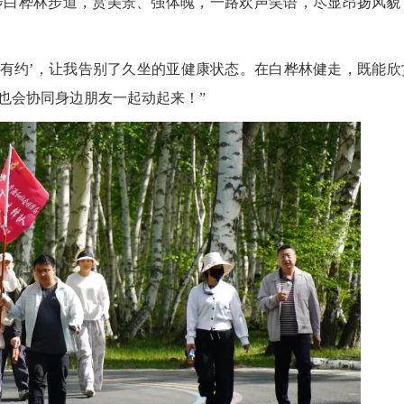
步白桦林步道，赏美景、强体魄，一路欢声笑语，尽显昂扬风貌
有约’，让我告别了久坐的亚健康状态。在白桦林健走，既能欣
也会协同身边朋友一起动起来！”