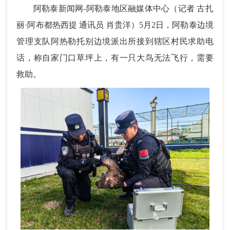
阿勒泰新闻网
-阿勒泰地区融媒体中心
（记者 古扎
丽·阿布都热西提 通讯员 肖贵洋）5月2日，阿勒泰边境
管理支队阿热勒托别边境派出所接到辖区村民求助电
话，称自家门口草坪上，有一只大鸟无法飞行，需要
救助。