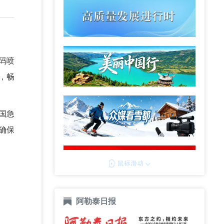
码喷
，畅
国急
确保
阿勒泰日报