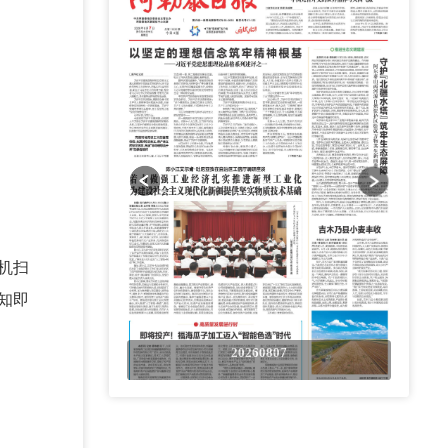
机扫
知即
0807
20260807