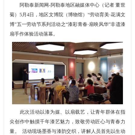
阿勒泰新闻网-阿勒泰地区融媒体中心（记者 董世
菊）5月4日，地区文博院（博物馆）“劳动育美·花满文
博”五一劳动节系列活动之“漆彩青春·扇映风华”非遗漆
扇手作体验活动落幕。
此次活动以漆为媒、以扇载艺，让青年群体在指
尖创作中触摸千年漆艺魅力，致敬劳动匠心与青春力
量。 活动现场墨香与漆韵交织，讲解人员首先以生动