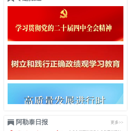
阿勒泰日报
更多>>