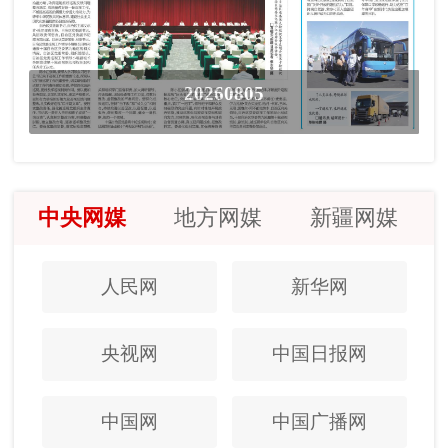
20260805
中央网媒
地方网媒
新疆网媒
人民网
新华网
央视网
中国日报网
中国网
中国广播网