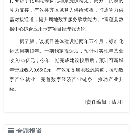
行业数字化赋能等多元场景提供稳定、高效、优质的
算力支撑，有效补齐区域算力供给短板，打通算力供
需对接通道，提升属地数字服务承载能力。”富蕴县数
据中心综合应用示范项目经理张勇说。
据了解，该项目整体建设期两年五个月，标准化
运营周期10年。一期稳定投运后，预计可实现年营业
收入0.5亿元；今年二期完成建设投用后，预计可新增
年营业收入0.66亿元，有效拓宽属地税源渠道，拉动数
字产业就业，完善数字经济产业链条，推动产业升
级。
[责任编辑：漆月]
专题报道