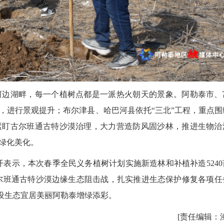
边湖畔，每一个植树点都是一派热火朝天的景象。阿勒泰市、
，进行景观提升；布尔津县、哈巴河县依托“三北”工程，重点围
紧盯古尔班通古特沙漠治理，大力营造防风固沙林，推进生物治
绿化美化。
示，本次春季全民义务植树计划实施新造林和补植补造5240
古尔班通古特沙漠边缘生态阻击战，扎实推进生态保护修复各项任
建设生态宜居美丽阿勒泰增绿添彩。
[责任编辑：