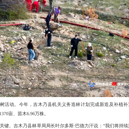
树活动。今年，吉木乃县机关义务造林计划完成新造及补植补造
70亩、苗木6.96万株。
键。吉木乃县林草局局长叶尔多斯·巴德力汗说：“我们将持续