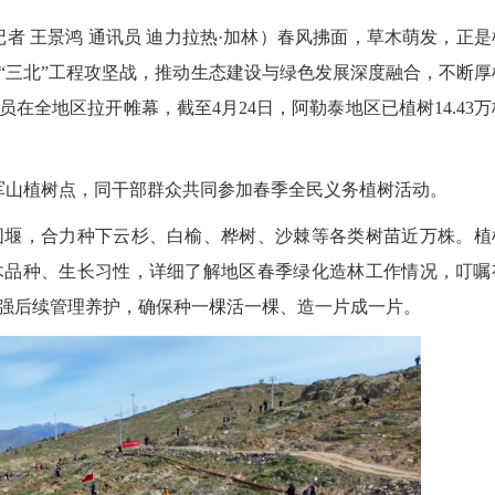
 王景鸿 通讯员 迪力拉热·加林）春风拂面，草木萌发，正是
“三北”工程攻坚战，推动生态建设与绿色发展深度融合，不断厚
在全地区拉开帷幕，截至4月24日，阿勒泰地区已植树14.43万
军山植树点，同干部群众共同参加春季全民义务植树活动。
围堰，合力种下云杉、白榆、桦树、沙棘等各类树苗近万株。植
木品种、生长习性，详细了解地区春季绿化造林工作情况，叮嘱
强后续管理养护，确保种一棵活一棵、造一片成一片。