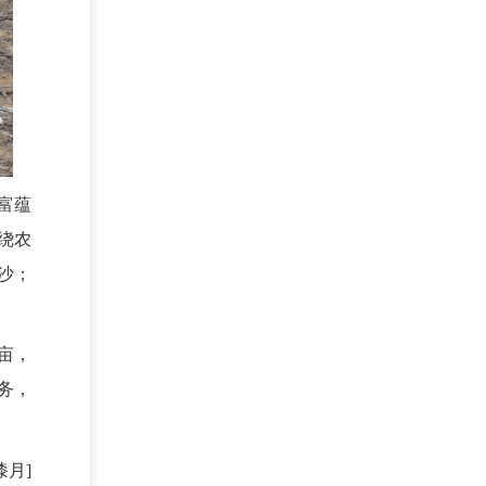
富蕴
绕农
沙；
亩，
务，
漆月]