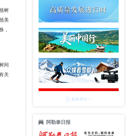
植树
植美
株，
树间
有关
阿勒泰日报