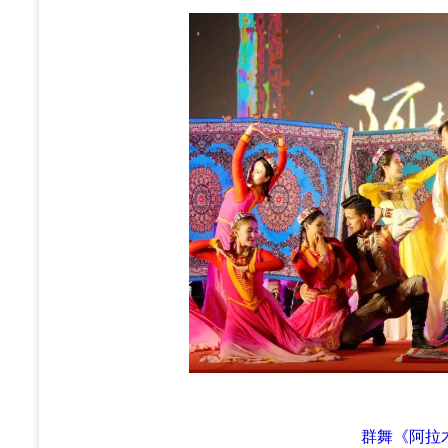
群舞《阿拉