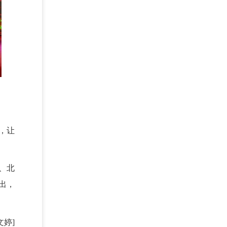
，让
、北
出，
文婷]