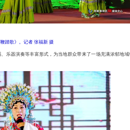
鞭踏歌》。记者 张福新 摄
蹈、乐器演奏等丰富形式，
为当地群众带来了一场
充满浓郁地域
2026