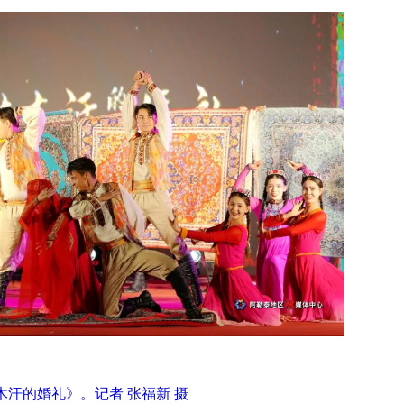
木汗的婚礼》。记者 张福新 摄