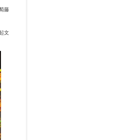
萄藤
起文