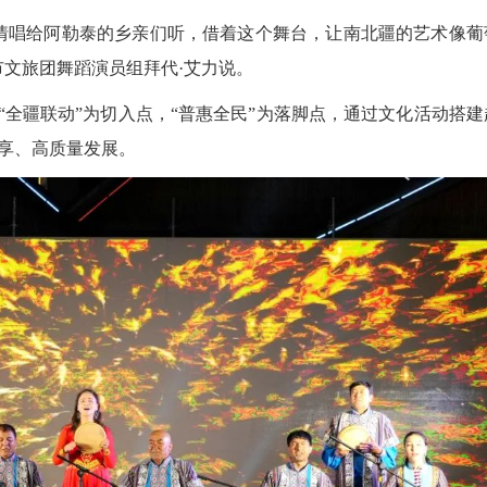
情唱给阿勒泰的乡亲们听，借着这个舞台，让南北疆的艺术像葡
市文旅团舞蹈演员组拜代·艾力说。
“全疆联动”为切入点，“普惠全民”为落脚点，通过文化活动搭建
享、高质量发展。