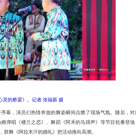
心灵的桥梁》。记者 张福新 摄
开序幕，演员们热情奔放的舞姿瞬间点燃了现场气氛。随后，对
乃姆弹唱《楼兰之恋》、舞蹈《阿禾的马蹄声》等节目轮番登场
，群舞《阿拉木汗的婚礼》把活动推向高潮。