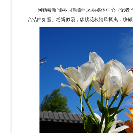
阿勒泰新闻网-阿勒泰地区融媒体中心（记者 代
合洁白如雪、粉瓣似霞，簇簇花枝随风摇曳，馥郁