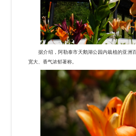
据介绍，阿勒泰市天鹅湖公园内栽植的亚洲百合
宽大、香气浓郁著称。