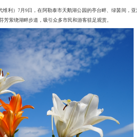
维利）7月9日，在阿勒泰市天鹅湖公园的亭台畔、绿茵间，亚
芬芳萦绕湖畔步道，吸引众多市民和游客驻足观赏。