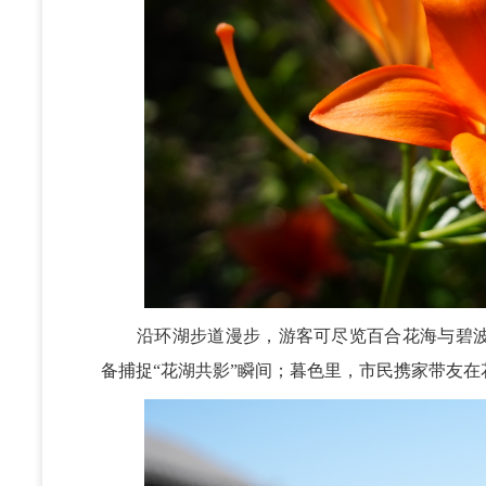
沿环湖步道漫步，游客可尽览百合花海与碧波
备捕捉“花湖共影”瞬间；暮色里，市民携家带友