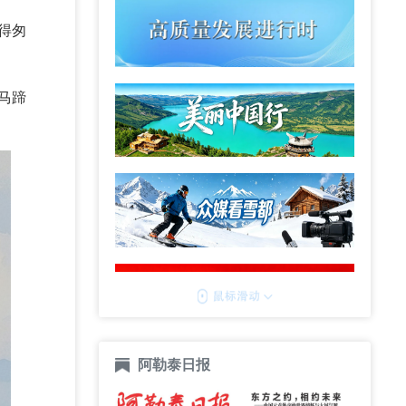
得匆
马蹄
阿勒泰日报