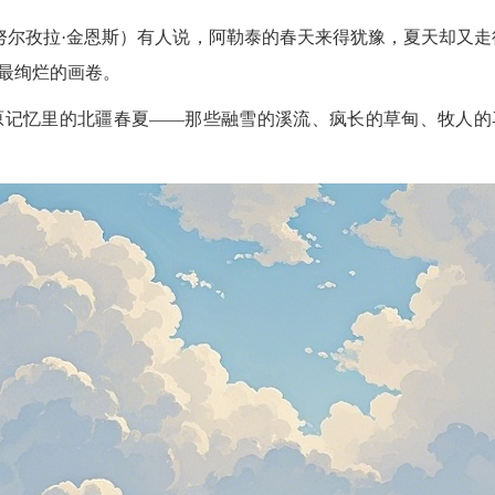
努尔孜拉·金恩斯）
有人说，阿勒泰的春天来得犹豫，夏天却又走
了最绚烂的画卷。
原记忆里的北疆春夏——那些融雪的溪流、疯长的草甸、牧人的