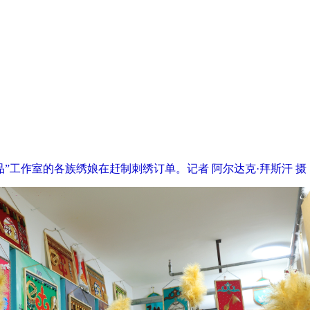
产品”工作室的各族绣娘在赶制刺绣订单。记者 阿尔达克·拜斯汗 摄
2026