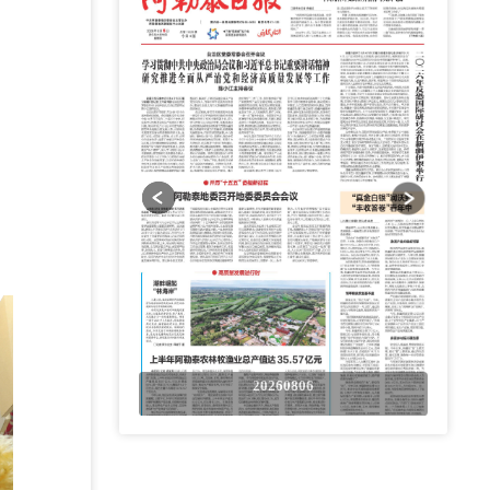
0806
20260806