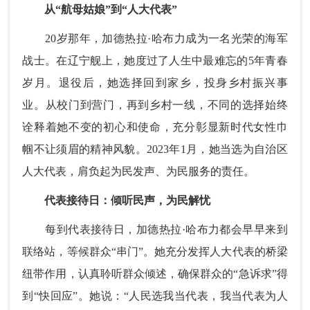
从“航母姑娘”到“人大代表”
20岁那年，
加德热拉·哈布力
成为一名光荣的海军
战士。在辽宁舰上，她度过了人生中最难忘的5年青春
岁月。退役后，她选择回到家乡，投身乡村振兴事
业。从校门到营门，再到乡村一线，不同的选择始终
诠释着她不变的初心和使命，充分彰显新时代女性巾
帼不让须眉的精神风貌。2023年1月，她当选为自治区
人大代表，肩负起为民发声、为民服务的责任。
代表接待日：倾听民声，为民解忧
每到代表接待日，
加德热拉·哈布力
都会早早来到
联络站，等候群众“串门”。她充分发挥人大代表的桥梁
纽带作用，认真聆听群众倾述，确保群众的“急诉求”得
到“快回应”。她说：“人民选我当代表，我当代表为人