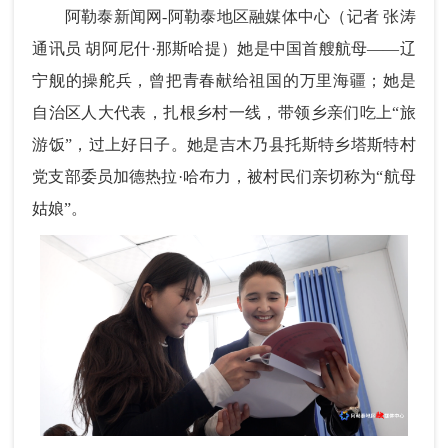
阿勒泰新闻网-阿勒泰地区融媒体中心（
记者 张涛
通讯员 胡阿尼什·那斯哈提）
她是中国首艘航母
——
辽
宁舰的操舵兵，曾把青春献给祖国的万里海疆；她是
自治区人大代表，扎根乡村一线，带领乡亲们吃上“旅
游饭”，过上好日子。她是吉木乃县托斯特乡塔斯特村
党支部委员加德热拉·哈布力，被村民们亲切称为“航母
姑娘”。