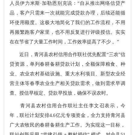
人员伊力米斯·加勒恩别克说：“自从推出网络信贷产
品，客户只需来一次就能完成贷款办理，后续还能循
环使用额度。这极大地简化了我们的工作流程，不用
再频繁跑客户家里，也不用反复进行评级授信。实实
在在节省了大量工作时间，工作效率提高了不少 。”
近日，青河县农村信用合作联社优先配置“三农”信
贷资源，单列春耕备耕贷款计划，全额保障粮食、种
业、农业农村基础设施、重大水利项目、新型农业经
营主体等春季农业生产相关贷款需求，做到需求早调
查、授信早核定、贷款早投放，确保不误农时。
青河县农村信用合作联社主任李文召表示，今
年，联社计划安排4.6亿元专项资金，全力支持青河县
广大农牧民的春耕备耕生产工作。为实现这一目标，
联社创新采用 “党建引领 + 整村授信” 模式，对全县51