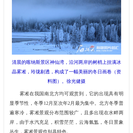
清晨的喀纳斯景区神仙湾，沿河两岸的树梢上挂满冰
晶雾凇，玲珑剔透，构成了一幅美丽的冬日画卷（资
料图）。徐光健摄
雾凇在我国南北方均可观赏到，它的出现具有明
显季节性，冬季12月至次年2月最为集中。北方冬季普
遍寒冷，雾凇景观分布范围较广，且多出现在水畔两
岸，由于水汽充足，积雪茫茫，云海氤氲，冬日景象
丛生，雾凇景观也别具特色。