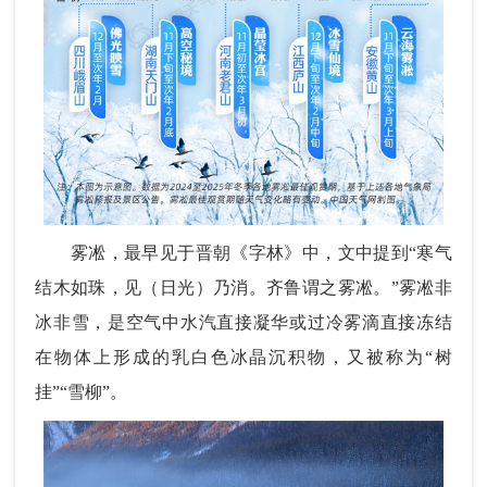
雾凇，最早见于晋朝《字林》中，文中提到“寒气
结木如珠，见（日光）乃消。齐鲁谓之雾凇。”雾凇非
冰非雪，是空气中水汽直接凝华或过冷雾滴直接冻结
在物体上形成的乳白色冰晶沉积物，又被称为“树
挂”“雪柳”。