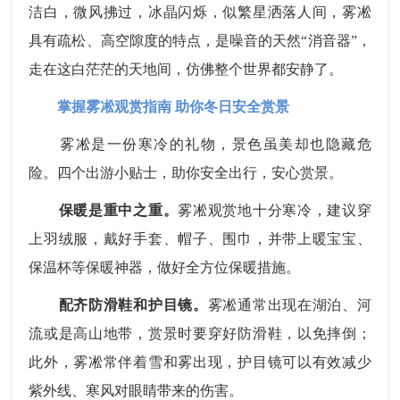
洁白，微风拂过，冰晶闪烁，似繁星洒落人间，雾凇
具有疏松、高空隙度的特点，是噪音的天然“消音器”，
走在这白茫茫的天地间，仿佛整个世界都安静了。
掌握雾凇观赏指南 助你冬日安全赏景
雾凇是一份寒冷的礼物，景色虽美却也隐藏危
险。四个出游小贴士，助你安全出行，安心赏景。
保暖是重中之重。
雾凇观赏地十分寒冷，建议穿
上羽绒服，戴好手套、帽子、围巾，并带上暖宝宝、
保温杯等保暖神器，做好全方位保暖措施。
配齐防滑鞋和护目镜。
雾凇通常出现在湖泊、河
流或是高山地带，赏景时要穿好防滑鞋，以免摔倒；
此外，雾凇常伴着雪和雾出现，护目镜可以有效减少
紫外线、寒风对眼睛带来的伤害。