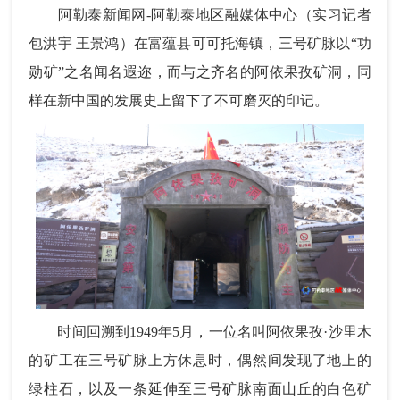
阿勒泰新闻网-阿勒泰地区融媒体中心（实习记者
包洪宇 王景鸿）在富蕴县可可托海镇，三号矿脉以“功
勋矿”之名闻名遐迩，而与之齐名的阿依果孜矿洞，同
样在新中国的发展史上留下了不可磨灭的印记。
时间回溯到1949年5月，一位名叫阿依果孜·沙里木
的矿工在三号矿脉上方休息时，偶然间发现了地上的
绿柱石，以及一条延伸至三号矿脉南面山丘的白色矿