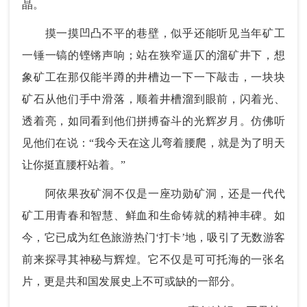
晶。
摸一摸凹凸不平的巷壁，似乎还能听见当年矿工
一锤一镐的铿锵声响；站在狭窄逼仄的溜矿井下，想
象矿工在那仅能半蹲的井槽边一下一下敲击，一块块
矿石从他们手中滑落，顺着井槽溜到眼前，闪着光、
透着亮，如同看到他们拼搏奋斗的光辉岁月。仿佛听
见他们在说：“我今天在这儿弯着腰爬，就是为了明天
让你挺直腰杆站着。”
阿依果孜矿洞不仅是一座功勋矿洞，还是一代代
矿工用青春和智慧、鲜血和生命铸就的精神丰碑。如
今，它已成为红色旅游热门‘打卡’地，吸引了无数游客
前来探寻其神秘与辉煌。它不仅是可可托海的一张名
片，更是共和国发展史上不可或缺的一部分。