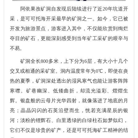
阿依果孜矿洞自发现后陆续进行了近20年坑道开
采，是可可托海开采最早的矿洞之一。如今，它已被
开发为旅游景点，游客进入其中，不仅能欣赏到绚烂
夺目的矿石，更能深刻感受到当年矿工采矿的艰辛与
不易。
矿洞全长800多米，上下分为6层，有大小十几个
交叉或相通的采矿室。洞内温度常年为0℃，即使在炎
热的夏季，矿洞深处透出的湿风寒气也能让游客阵阵
寒噤。矿巷幽深、低矮曲折，却流光溢彩、熠熠生
辉。银盘般的云母片光华四射，就像落进了地底的月
亮；晶晶闪闪的石英沿壁而生，恍若充满星辰的银
河；淡粉的锂辉石、白里透绿的白绿柱石如梦似幻，
它们不仅是珍贵的矿产，还是可可托海矿工精神的结