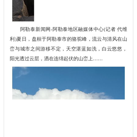
阿勒泰新闻网-阿勒泰地区融媒体中心(
记者 代维
利)
夏日，
盘桓于
阿勒泰市
的骆驼峰，流云与清风在山
峦与城市之间游移不定，天空湛蓝如洗，白云悠悠
，
阳光透过云层，洒在连绵起伏的山峦上
……