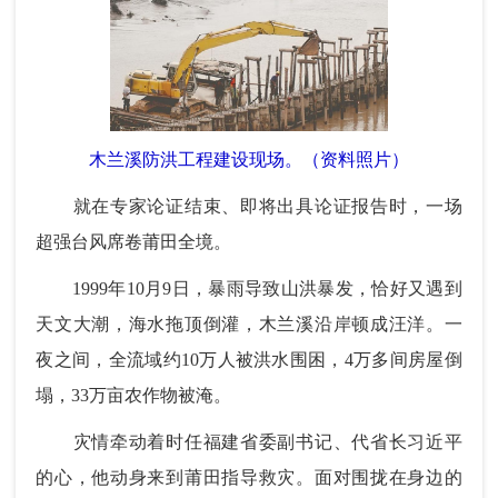
木兰溪防洪工程建设现场。（资料照片）
就在专家论证结束、即将出具论证报告时，一场
超强台风席卷莆田全境。
1999年10月9日，暴雨导致山洪暴发，恰好又遇到
天文大潮，海水拖顶倒灌，木兰溪沿岸顿成汪洋。一
夜之间，全流域约10万人被洪水围困，4万多间房屋倒
塌，33万亩农作物被淹。
灾情牵动着时任福建省委副书记、代省长习近平
的心，他动身来到莆田指导救灾。面对围拢在身边的