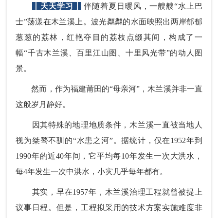
丨天天学习丨
伴随着夏日暖风，一艘艘“水上巴
士”荡漾在木兰溪上。波光粼粼的水面映照出两岸郁郁
葱葱的荔林，红艳夺目的荔枝点缀其间，构成了一
幅“千古木兰溪、百里江山图、十里风光带”的动人图
景。
然而，作为福建莆田的“母亲河”，木兰溪并非一直
这般岁月静好。
因其特殊的地理地质条件，木兰溪一直被当地人
视为桀骜不驯的“水患之河”。据统计，仅在1952年到
1990年的近40年间，它平均每10年发生一次大洪水，
每4年发生一次中洪水，小灾几乎每年都有。
其实，早在1957年，木兰溪治理工程就曾被提上
议事日程。但是，工程拟采用的技术方案实施难度非