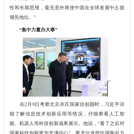
性和长期思维，毫无意外将使中国在全球发展中占据
领先地位。”
“集中力量办大事”
在2月9日考察北京亦庄国家信创园时，习近平详
细了解信息技术创新应用等情况，仔细察看人工智
能、机器人等科技创新成果展示。他说，“看了之后对
国家科技创新更加充满信心”，要充分发挥中国集中力