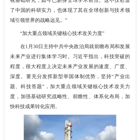
视基础研究，如今已跻身全球学术前沿。这不仅彰显
了中国的科研实力，也体现了其在全球创新与技术领
域引领世界的战略远见。”
“加大重点领域关键核心技术攻关力度”
在1月30日主持中共中央政治局就前瞻布局和发展
未来产业进行集体学习时。习近平指出，科技突破的
程度，很大程度上决定未来产业发展的速度、广度、
深度。要充分发挥新型举国体制优势，坚持“产业出
题、科技答题”，加大重点领域关键核心技术攻关力
度，加强基础研究战略性、前瞻性、体系化布局，加
快科技成果转化应用。