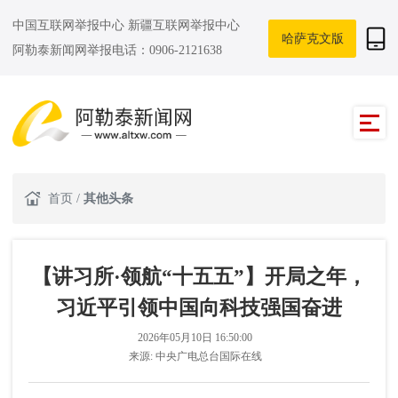
中国互联网举报中心
新疆互联网举报中心
哈萨克文版
阿勒泰新闻网举报电话：0906-2121638
首页
/
其他头条
【讲习所·领航“十五五”】开局之年，
习近平引领中国向科技强国奋进
2026年05月10日 16:50:00
来源:
中央广电总台国际在线