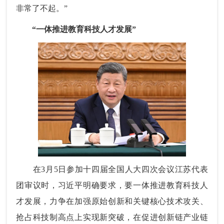
非常了不起。”
“一体推进教育科技人才发展”
在3月5日参加十四届全国人大四次会议江苏代表
团审议时，习近平明确要求，要一体推进教育科技人
才发展，力争在加强原始创新和关键核心技术攻关、
抢占科技制高点上实现新突破，在促进创新链产业链