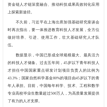
资金链人才链深度融合、推动科技成果高效转化应用
上探索新途径。
不久前，习近平在上海出席加强基础研究座谈会
时再次指出，要一体推进教育科技人才发展，全方位
做好培养、引进、使用工作，壮大基础研究人才队
伍。
数据显示，中国已形成全球规模最大、最具活力
的科技人才储备。过去五年间，45岁以下青年科技人
才担任中国国家重点研发计划项目负责人的比例为
43.3%；国家自然科学基金80%的项目由45岁以下的青
年人承担。目前，中国每年科学、技术、工程和数学
专业高校毕业生数量超过500万人，为高质量发展提供
了有力的人才支撑。