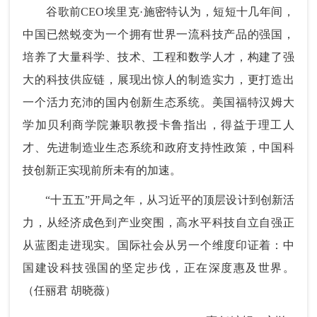
谷歌前CEO埃里克·施密特认为，短短十几年间，
中国已然蜕变为一个拥有世界一流科技产品的强国，
培养了大量科学、技术、工程和数学人才，构建了强
大的科技供应链，展现出惊人的制造实力，更打造出
一个活力充沛的国内创新生态系统。美国福特汉姆大
学加贝利商学院兼职教授卡鲁指出，得益于理工人
才、先进制造业生态系统和政府支持性政策，中国科
技创新正实现前所未有的加速。
“十五五”开局之年，从习近平的顶层设计到创新活
力，从经济成色到产业突围，高水平科技自立自强正
从蓝图走进现实。国际社会从另一个维度印证着：中
国建设科技强国的坚定步伐，正在深度惠及世界。
（任丽君 胡晓薇）