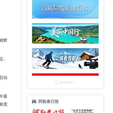
晓辉
定。
启动
年最
阿勒泰日报
粮需