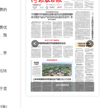
费的
费优
、预
，带
点转
0806
20260806
于需
刘海]