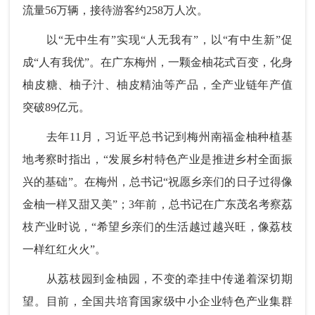
流量56万辆，接待游客约258万人次。
以“无中生有”实现“人无我有”，以“有中生新”促
成“人有我优”。在广东梅州，一颗金柚花式百变，化身
柚皮糖、柚子汁、柚皮精油等产品，全产业链年产值
突破89亿元。
去年11月，习近平总书记到梅州南福金柚种植基
地考察时指出，“发展乡村特色产业是推进乡村全面振
兴的基础”。在梅州，总书记“祝愿乡亲们的日子过得像
金柚一样又甜又美”；3年前，总书记在广东茂名考察荔
枝产业时说，“希望乡亲们的生活越过越兴旺，像荔枝
一样红红火火”。
从荔枝园到金柚园，不变的牵挂中传递着深切期
望。目前，全国共培育国家级中小企业特色产业集群