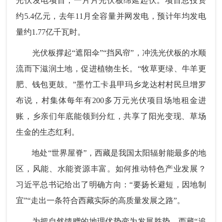
光伏发电项目，一片片光伏板绵延起伏。项目总投资
约5.4亿元，去年11月全容量并网发电，预计年均发电
量约1.77亿千瓦时。
光伏板撑起“遮阳伞”“挡风帘”，冲洗光伏板的水顺
流而下滋润土地，促进植物生长。“牧草更绿、牛羊更
肥、钱包更鼓。”墨竹工卡县甲玛乡龙达村村民旦增罗
布说，村集体每年有200多万元光伏项目场地租金进
账，乡亲们年底能领到分红，共享了阳光变现、草场
生金的生态红利。
地处“世界屋脊”，西藏是我国太阳辐射能最多的地
区，风能、水能资源丰富。如何推动特色产业发展？
习近平总书记给出了明确方向：“要扬长避短，因地制
宜”“走出一条符合西藏实际的高质量发展之路”。
为把自然馈赠的地理优势变为发展胜势，西藏“追