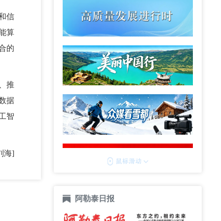
和信
能算
合的
、推
数据
工智
刘海]
阿勒泰日报