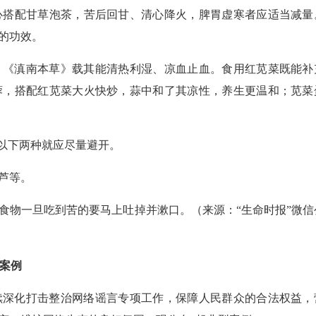
心搭配甘草泡茶，苦后回甘、清心降火，脾胃虚寒者应适当减量
的功效。
，《滇南本草》载其能清热利湿、凉血止血。食用红苋菜既能补
蓉，搭配红苋菜大火快炒，蒜中和了其凉性，养生更温和；苋菜
以下两种就应尽量避开。
芦等。
食物一旦吃到苦的要马上吐掉并漱口。（来源：“生命时报”微信
型案例
续深化打击整治网络谣言专项工作，保障人民群众的合法权益，