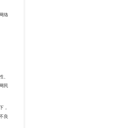
网络
性、
网民
下，
不良