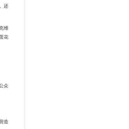
。还
充维
蛋花
公众
营造