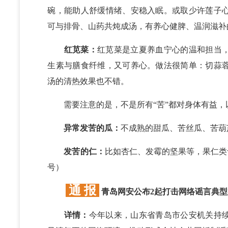
碗，能助人舒缓情绪、安稳入眠。或取少许莲子
可与排骨、山药共炖成汤，有养心健脾、温润滋补
红苋菜：
红苋菜是立夏养血宁心的温和担当
生素与膳食纤维，又可养心。做法很简单：切蒜
汤的清热效果也不错。
需要注意的是，不是所有“苦”都对身体有益，
异常发苦的瓜：
不成熟的甜瓜、苦丝瓜、苦葫
发苦的仁：
比如杏仁、发霉的坚果等，果仁类
号）
通 报
青岛网安公布2起打击网络谣言典
详情：
今年以来，山东省青岛市公安机关持