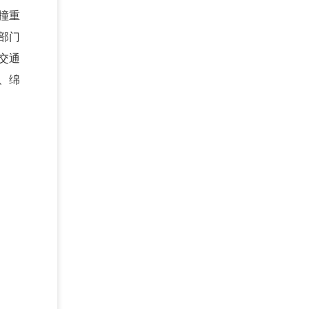
撞重
部门
交通
、绵