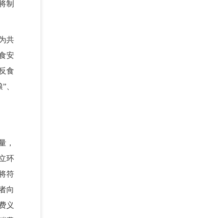
将制
为共
食安
反食
”、
量，
立环
将符
者向
费义