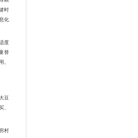
键时
息化
适度
量替
用。
大豆
买、
明村