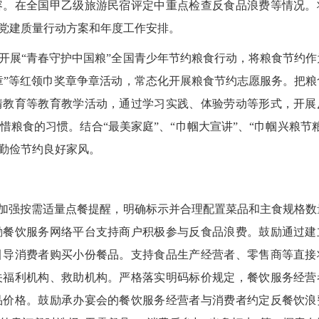
容。在全国甲乙级旅游民宿评定中重点检查反食品浪费等情况。
党建质量行动方案和年度工作安排。
展“青春守护中国粮”全国青少年节约粮食行动，将粮食节约作
章”等红领巾奖章争章活动，常态化开展粮食节约志愿服务。把粮
情教育等教育教学活动，通过学习实践、体验劳动等形式，开展
粮食的习惯。结合“最美家庭”、“巾帼大宣讲”、“巾帼兴粮节粮
勤俭节约良好家风。
加强按需适量点餐提醒，明确标示并合理配置菜品和主食规格数
励餐饮服务网络平台支持商户积极参与反食品浪费。鼓励通过建
引导消费者购买小份餐品。支持食品生产经营者、零售商等直接
关福利机构、救助机构。严格落实明码标价规定，餐饮服务经营
品价格。鼓励承办宴会的餐饮服务经营者与消费者约定反餐饮浪