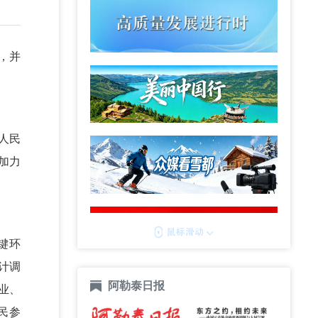
，并
人民
加力
键环
计调
阿勒泰日报
业、
民参