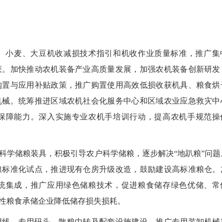
小麦、大豆机收减损技术指引和机收作业质量标准，推广集
获。加快推动农机装备产业高质量发展，加强农机装备创新研发
购置与应用补贴政策，推广购置使用高效低损收获机具、粮食烘
机械。统筹推进区域农机社会化服务中心和区域农业应急救灾中
保障能力。深入实施专业农机手培训行动，提高农机手规范操
学储粮装具，积极引导农户科学储粮，逐步解决“地趴粮”问题
粮标准化试点，推进现有仓房升级改造，鼓励建设高标准粮仓。
2026
统集成，推广应用绿色储粮技术，促进粮食储存绿色优储、常
性粮食承储企业降低储存损失损耗。
线、专用码头、散粮中转及配套设施建设，推广专用装卸机械