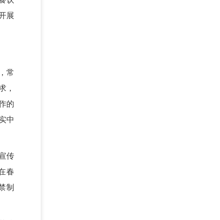
开展
，常
求，
作的
实中
宣传
在春
禁制