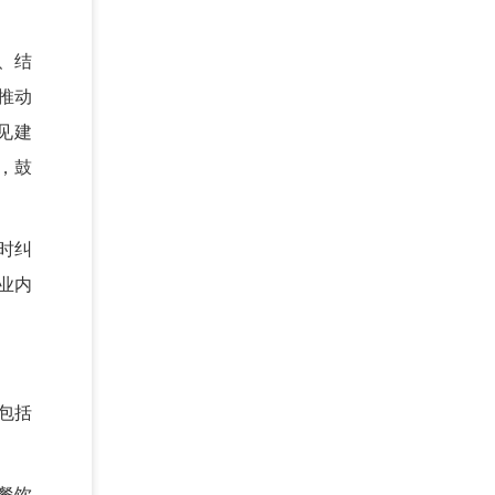
、结
推动
见建
，鼓
时纠
业内
包括
餐饮