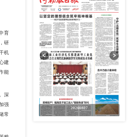
中育
，研
干机
心建
作能
。深
加强
0807
20260807
储常
等粮