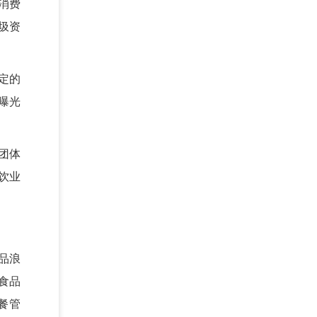
消费
圾资
定的
曝光
团体
饮业
品浪
食品
餐管