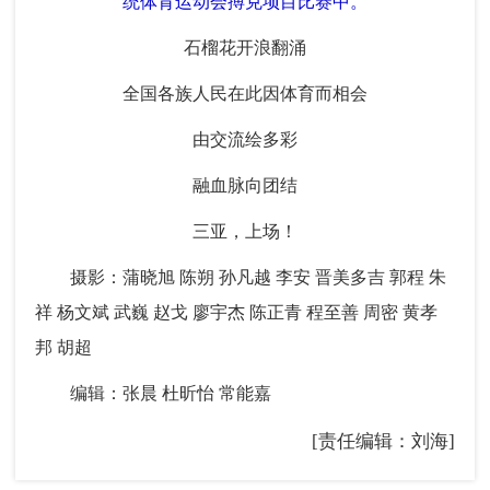
统体育运动会搏克项目比赛中。
石榴花开浪翻涌
全国各族人民在此因体育而相会
由交流绘多彩
融血脉向团结
三亚，上场！
摄影：蒲晓旭 陈朔 孙凡越 李安 晋美多吉 郭程 朱
祥 杨文斌 武巍 赵戈 廖宇杰 陈正青 程至善 周密 黄孝
邦 胡超
编辑：张晨 杜昕怡 常能嘉
[责任编辑：刘海]