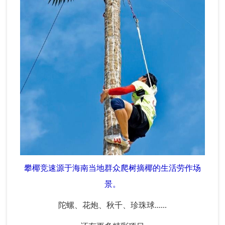
攀椰竞速源于海南当地群众爬树摘椰的生活劳作场
景。
陀螺、花炮、秋千、珍珠球......