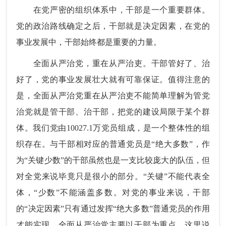
在党严密的组织体系中，干部是一个重要群体。
党的政治路线确定之后，干部就是决定因素，在党的
事业发展中，干部始终都是重要的力量。
全面从严治党，重在从严治吏。干部管好了、治
好了，党的事业发展壮大就有可靠保证。值得注意的
是，全面从严治党重在从严治吏不能简单理解为管党
治党就是管干部、治干部，把党的建设局限于某个群
体。我们党由10027.1万党员组成，是一个整体性的组
织存在。与干部相对应的普通党员是“绝大多数”，作
为“关键少数”的干部虽然也是一支比较庞大的队伍，但
对全党来说毕竟只是很小的部分。“关键”不能代表全
体，“少数”不能涵盖多数。对党的事业来说，干部
的“决定因素”只有通过发挥“绝大多数”普通党员的作用
才能实现。全面从严治党主要以干部为重点，这里说