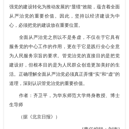
强党的建设转化为推动发展的“显绩”效能，蕴含着全面
从严治党的重要价值。因此，坚持以经济建设为中
心，必须把党的建设放在重要位置。
全面从严治党之所以不是务虚，不仅在于它具有
服务党的中心工作的作用，更在于它是践行全心全意
为人民服务宗旨的要求。管党治党的直接目的是把党
建设好，但根本目的是为人民群众创造更加美好的生
活。正确理解全面从严治党必须真正弄懂“实”和“虚”的
道理，深刻认识管党治党的重要价值。
作者：齐卫平，为华东师范大学终身教授、博士
生导师
（据《北京日报》）