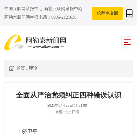
中国互联网举报中心
新疆互联网举报中心
哈萨克文版
阿勒泰新闻网举报电话：0906-2121638
首页
/
理论
全面从严治党须纠正四种错误认识
2025年07月23日 11:31:00
来源:
北京日报
□齐卫平