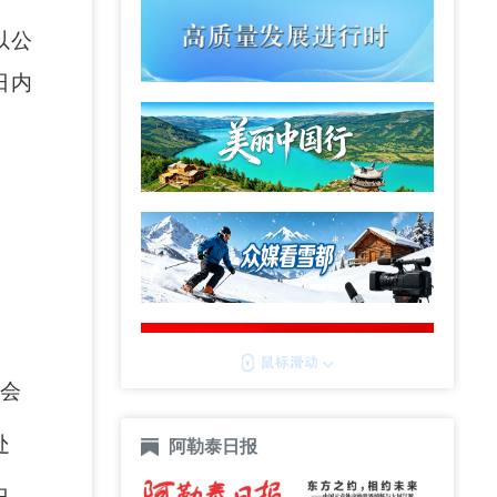
以公
日内
工会
事处
阿勒泰日报