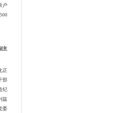
农户
00
副主
化正
干部
造纪
利益
党委