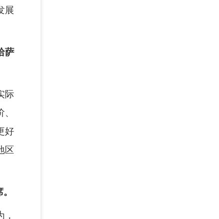
发展
哈萨
实际
阶、
更好
地区
席。
为，