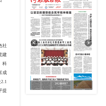
0日
色社
党建
、科
富成
.1
0807
20260807
平提