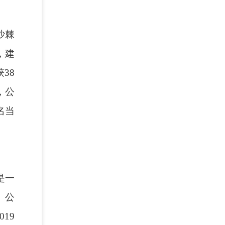
沙棘
，建
38
，公
名当
是一
。公
19