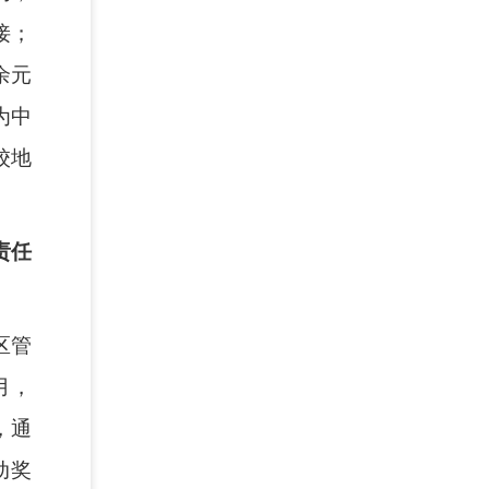
接；
余元
为中
校地
责任
区管
月，
，通
动奖