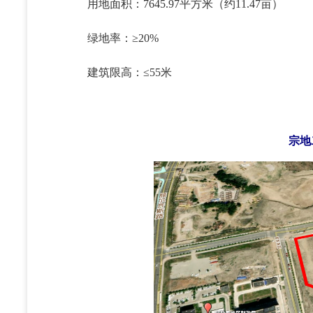
用地面积：7645.97平方米（约11.47亩）
绿地率：≥20%
建筑限高：≤55米
宗地