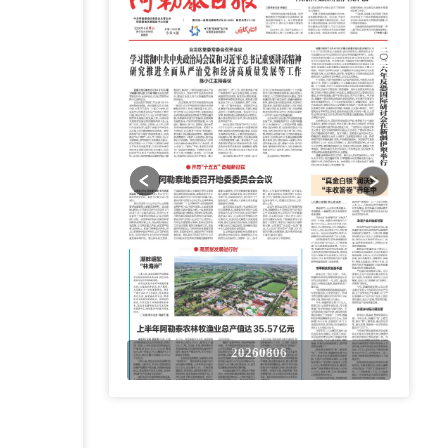
0806
20260806