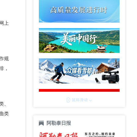
成网上
工作规
排，
类、
曲类
阿勒泰日报
。