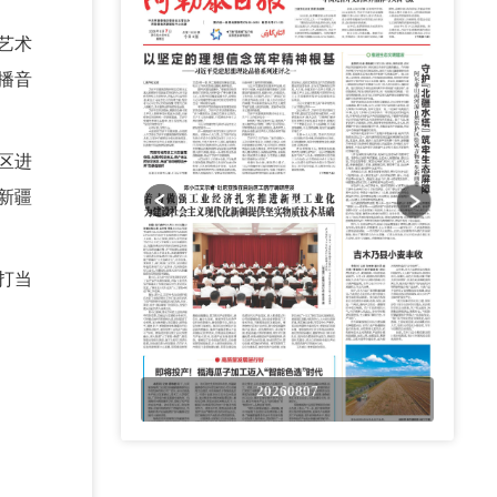
艺术
播音
区进
新疆
打当
0807
20260807