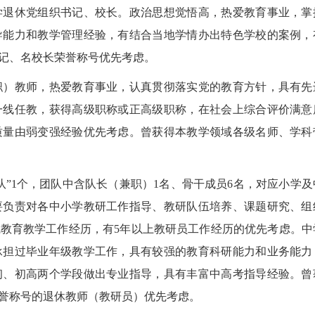
学退休党组织书记、校长。政治思想觉悟高，热爱教育事业，掌
导能力和教学管理经验，有结合当地学情办出特色学校的案例，
记、名校长荣誉称号优先考虑。
职）教师，热爱教育事业，认真贯彻落实党的教育方针，具有先
一线任教，获得高级职称或正高级职称，在社会上综合评价满意
质量由弱变强经验优先考虑。曾获得本教学领域各级名师、学科
”1个，团队中含队长（兼职）1名、骨干成员6名，对应小学及
要负责对各中小学教研工作指导、教研队伍培养、课题研究、组
线教育教学工作经历，有5年以上教研员工作经历的优先考虑。中
2026
承担过毕业年级教学工作，具有较强的教育科研能力和业务能力
初、初高两个学段做出专业指导，具有丰富中高考指导经验。曾
誉称号的退休教师（教研员）优先考虑。