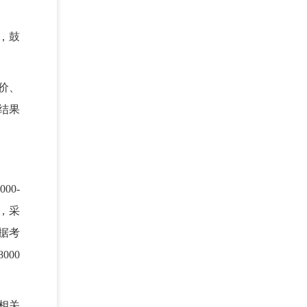
，鼓
价、
结果
0-
，采
根据考
00
相关