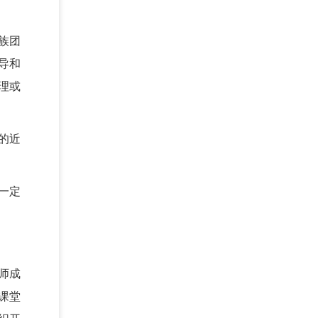
族团
导和
理或
的近
一定
师成
课堂