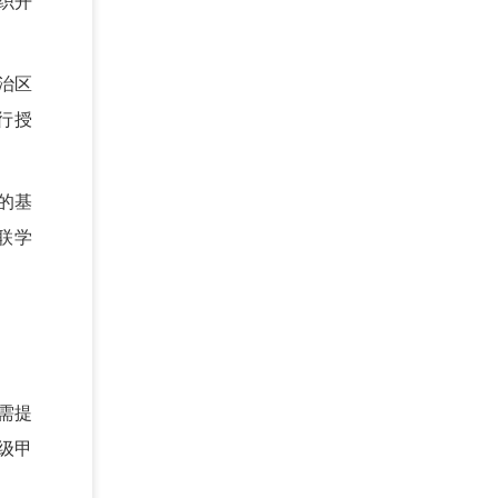
织开
治区
行授
的基
联学
需提
级甲