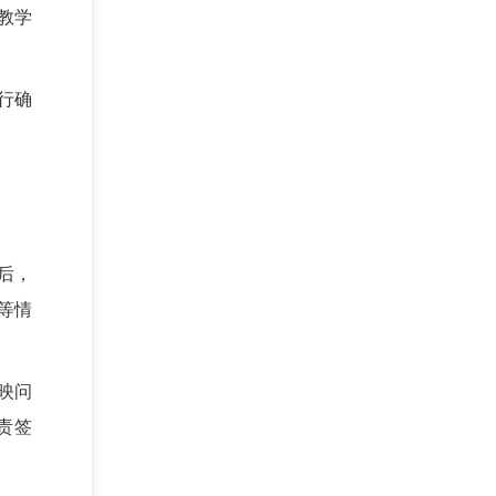
教学
行确
后，
等情
映问
责签