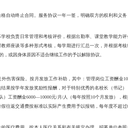
合格自动终止合同。服务协议一年一签，明确双方的权利和义务
募学校负责日常管理和考核评价，根据出勤率、课堂教学能力评
课教师座谈等多种形式考核，每学期进行汇总一次，并根据考核
的，或因身体原因不适合继续工作的予以解除协议。
伤害保险。按月发放工作补助，其中：管理岗位工资酬金1000
根据考核结果按学年发放奖励性报酬，对于特别优秀的名校长（书记）
工资酬金6000—10000元/月/人（每年按照10个月发放），
假往返交通费按标准以实际产生费用予以报销，每年度不超过80
的医疗费用，按本人医疗关系和有关规定办理，招募单位参照