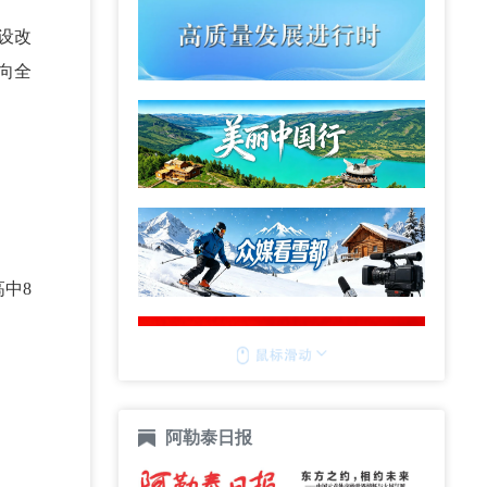
设改
向全
高中8
阿勒泰日报