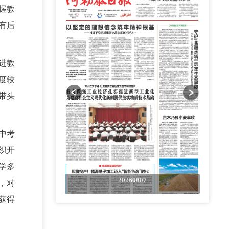
握教
有后
进教
度较
带头
中考
织开
学多
0807
20260807
，对
获得