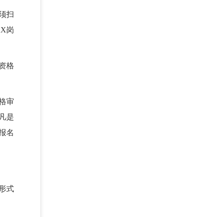
须扫
XX岗
资格
格审
凡是
报名
形式