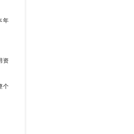
本年
用资
整个