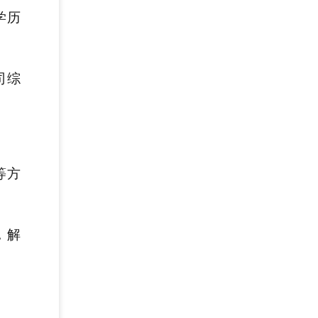
学历
司综
等方
，解