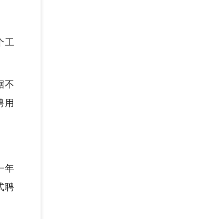
个工
据不
聘用
一年
式聘