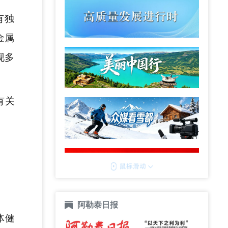
有独
金属
现多
有关
阿勒泰日报
体健